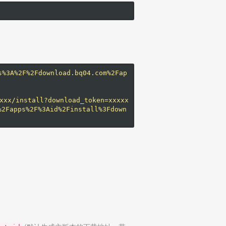
s%3A%2F%2Fdownload.bq04.com%2Fap
xx/install?download_token=xxxxx
2Fapps%2F%3Aid%2Finstall%3Fdown