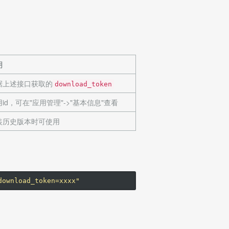
明
据上述接口获取的
download_token
id，可在"应用管理"->"基本信息"查看
装历史版本时可使用