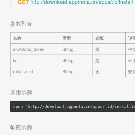
GET
http://download.appmeta.cn/apps/:id/install
参数列表
名称
类型
必填
说
download_token
String
是
根
id
String
是
应用
release_id
String
否
安
调用示例
响应示例