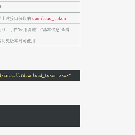
明
据上述接口获取的
download_token
id，可在"应用管理"->"基本信息"查看
装历史版本时可使用