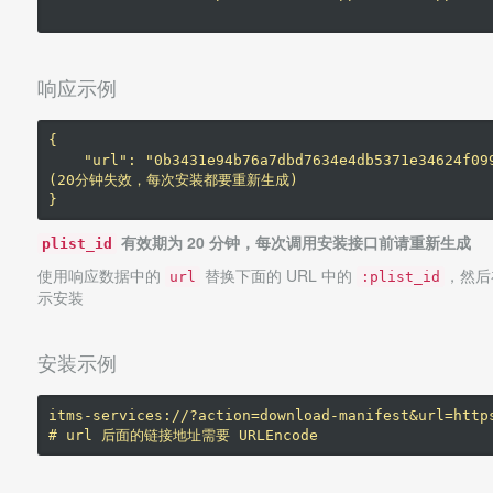
响应示例
{

    "url": "0b3431e94b76a7dbd7634e4db5371e34624f099bcf" #在安装ios应用中对应的plist_id 
(20分钟失效，每次安装都要重新生成)

有效期为 20 分钟，每次调用安装接口前请重新生成
plist_id
使用响应数据中的
替换下面的 URL 中的
，然后在
url
:plist_id
示安装
安装示例
itms-services://?action=download-manifest&url=https